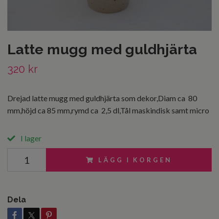
Latte mugg med guldhjärta
320 kr
Drejad latte mugg med guldhjärta som dekor,Diam ca 80
mm,höjd ca 85 mm,rymd ca 2,5 dl,Tål maskindisk samt micro
I lager
LÄGG I KORGEN
Dela