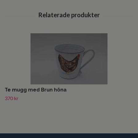
Te mugg med Brun höna
370 kr