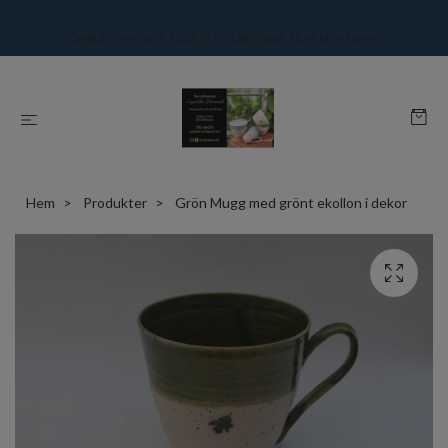
Snabb leverans / Säkra betalningar / Enkla returer
Hem
Produkter
Grön Mugg med grönt ekollon i dekor