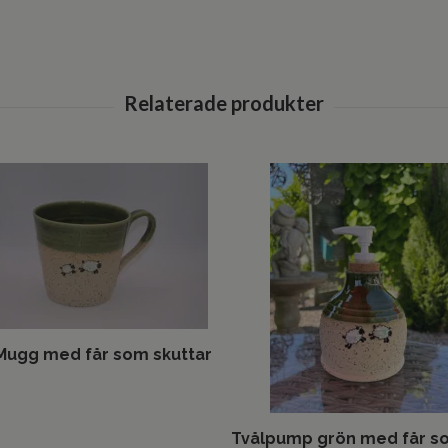
Mugg med får som skuttar
Tvålpump grön med får s