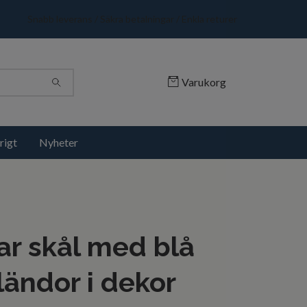
Snabb leverans / Säkra betalningar / Enkla returer
Varukorg
rigt
Nyheter
r skål med blå
sländor i dekor