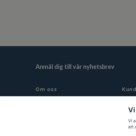
Anmäl dig till vår nyhetsbrev
Om oss
Kund
Vi som jobbar på Sagolika Keramik är
Tveka i
Vi
Keramiker Kerstin Nämfors, samt vid
adress
behov Peter Nämfors
mobil 
Vi 
att