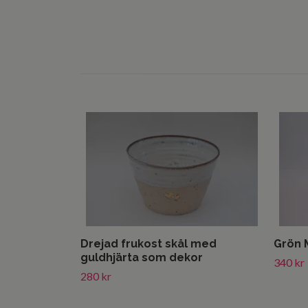
Drejad frukost skål med
Grön 
guldhjärta som dekor
340 kr
280 kr