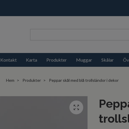
Kontakt
Karta
Produkter
Muggar
Skålar
Öv
Hem
Produkter
Peppar skål med blå trollsländor i dekor
Peppa
troll