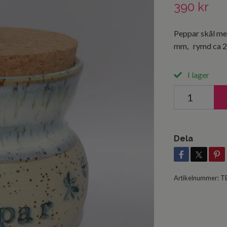
390 kr
Peppar skål me
mm, rymd ca 2,
I lager
Dela
Artikelnummer:
T