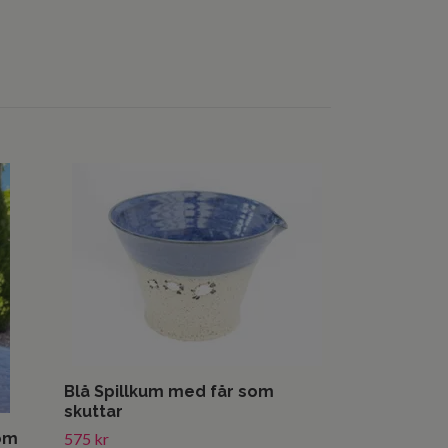
Blå liten sk
150 kr
Blå Spillkum med får som
skuttar
om
575 kr