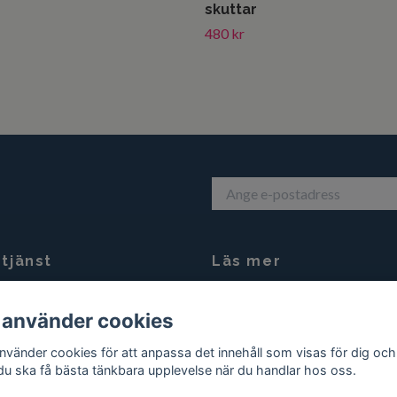
skuttar
480 kr
tjänst
Läs mer
nte att kontakta oss på mail
Köpvillkor
 använder cookies
sagolikakeramik@gmail.com
eller
0708 964 376
använder cookies för att anpassa det innehåll som visas för dig och
 du ska få bästa tänkbara upplevelse när du handlar hos oss.