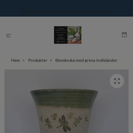
Snabb leverans / Säkra betalningar / Enkla returer
Hem
Produkter
Blomkruka med gröna trollsländor