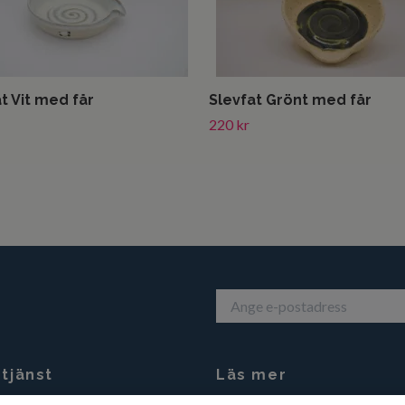
t Vit med får
Slevfat Grönt med får
220 kr
tjänst
Läs mer