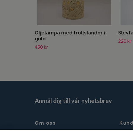
Oljelampa med trollsländor i
Slevfa
guld
220 kr
450 kr
Anmäl dig till vår nyhetsbrev
Om oss
Kund