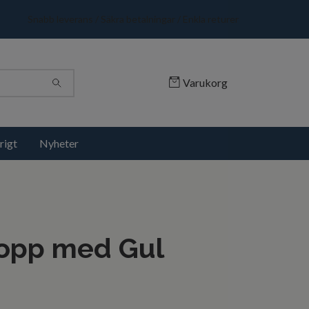
Snabb leverans / Säkra betalningar / Enkla returer
Varukorg
rigt
Nyheter
opp med Gul