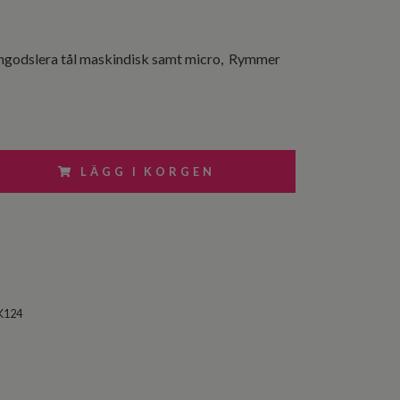
tengodslera tål maskindisk samt micro, Rymmer
LÄGG I KORGEN
K124