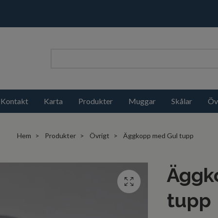
Kontakt
Karta
Produkter
Muggar
Skålar
Öv
Hem
Produkter
Övrigt
Äggkopp med Gul tupp
Äggk
tupp